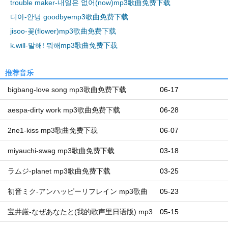
trouble maker-내일은 없어(now)mp3歌曲免费下载
디아-안녕 goodbyemp3歌曲免费下载
jisoo-꽃(flower)mp3歌曲免费下载
k.will-말해! 뭐해mp3歌曲免费下载
推荐音乐
bigbang-love song mp3歌曲免费下载
06-17
aespa-dirty work mp3歌曲免费下载
06-28
2ne1-kiss mp3歌曲免费下载
06-07
miyauchi-swag mp3歌曲免费下载
03-18
ラムジ-planet mp3歌曲免费下载
03-25
初音ミク-アンハッピーリフレイン mp3歌曲
05-23
免费下载
宝井厳-なぜあなたと(我的歌声里日语版) mp3
05-15