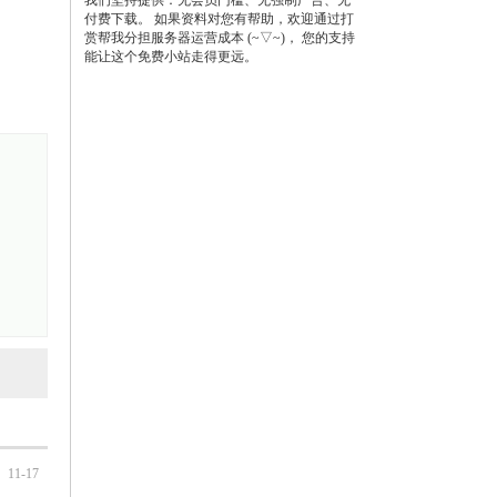
我们坚持提供：无会员门槛、无强制广告、无
付费下载。 如果资料对您有帮助，欢迎通过打
赏帮我分担服务器运营成本 (~▽~)， 您的支持
能让这个免费小站走得更远。
11-17