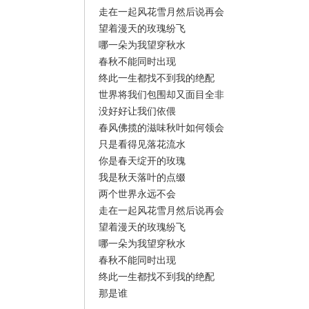
走在一起风花雪月然后说再会
望着漫天的玫瑰纷飞
哪一朵为我望穿秋水
春秋不能同时出现
终此一生都找不到我的绝配
世界将我们包围却又面目全非
没好好让我们依偎
春风佛揽的滋味秋叶如何领会
只是看得见落花流水
你是春天绽开的玫瑰
我是秋天落叶的点缀
两个世界永远不会
走在一起风花雪月然后说再会
望着漫天的玫瑰纷飞
哪一朵为我望穿秋水
春秋不能同时出现
终此一生都找不到我的绝配
那是谁