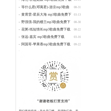
等什么君(邓寓君)-游京mp3歌曲
08-31
免费下载
黄霄雲-星辰大海 mp3歌曲免费下
03-13
载
野强强-我的楼兰mp3歌曲免费下
08-30
载
花粥-纸短情长mp3歌曲免费下载
08-22
张远-嘉宾 mp3歌曲免费下载
03-16
阿国哥-苹果香mp3歌曲免费下载
09-22