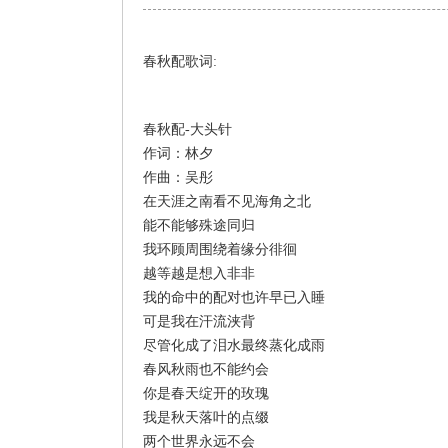
春秋配歌词:
春秋配-大头针
作词：林夕
作曲：吴彤
在天涯之南看不见海角之北
能不能够殊途同归
我环顾周围绕着缘分徘徊
越等越是想入非非
我的命中的配对也许早已入睡
可是我在汗流浃背
尽管化成了泪水最终蒸化成雨
春风秋雨也不能约会
你是春天绽开的玫瑰
我是秋天落叶的点缀
两个世界永远不会