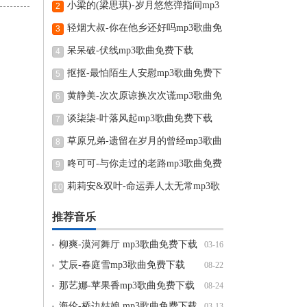
小梁的(梁思琪)-岁月悠悠弹指间mp3
2
歌曲免费下载
轻烟大叔-你在他乡还好吗mp3歌曲免
3
费下载
呆呆破-伏线mp3歌曲免费下载
4
抠抠-最怕陌生人安慰mp3歌曲免费下
5
载
黄静美-次次原谅换次次谎mp3歌曲免
6
费下载
谈柒柒-叶落风起mp3歌曲免费下载
7
草原兄弟-遗留在岁月的曾经mp3歌曲
8
免费下载
咚可可-与你走过的老路mp3歌曲免费
9
下载
莉莉安&双叶-命运弄人太无常mp3歌
10
曲免费下载
推荐音乐
柳爽-漠河舞厅 mp3歌曲免费下载
03-16
艾辰-春庭雪mp3歌曲免费下载
08-22
那艺娜-苹果香mp3歌曲免费下载
08-24
海伦-桥边姑娘 mp3歌曲免费下载
03-13