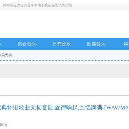
，网站不提供任何音乐本地下载及在线试听功能
乐
港台音乐
日韩音乐
欧美音乐
纯
欧美无损
怀旧歌曲无损音质,旋律响起,回忆满满-[WAV/MP
188 次