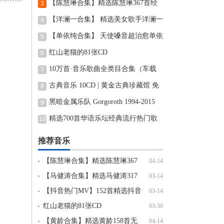
乐歌曲合集,迷倒万千男人的性感歌姬
【陈慧琳合集】精选陈慧琳367首经
3
典怀旧歌曲无损音质,旋律响起,回忆满满
【洋澜一合集】 精选美女歌手洋澜一
4
全网播放量最高的376首热门歌曲合集,旋
【单依纯合集】 天使嗓音超治愈单依
5
律优美动听,天籁
纯好歌大赏114首主唱&合唱歌曲编织治
红山老猫的81张CD
6
愈空灵,安
10万首·音乐歌曲全类目合集（车载
7
·DJ·抖音·MV·榜单歌曲·经典老歌·BGM
古典音乐 10CD | 黄金古典珍藏馆 免
8
等）
费下载
黑暗金属乐队 Gorgoroth 1994-2015
9
专辑无损下载
精选700首华语乐坛经典流行热门歌
10
手成名代表作,首首经典永久珍藏[无损
推荐音乐
WAV]
【陈慧琳合集】精选陈慧琳367
04-14
首经典怀旧歌曲无损音质,旋律响起,回
【马健涛合集】精选马健涛317
03-14
忆满满
首经典流行歌曲无损音乐精选集，每一
【抖音热门MV】152首精选抖音
03-14
首都超好听[WAV+MP3
爆火全网流行热播歌曲车载
红山老猫的81张CD
03-30
MV[MP4+10.2GB]
【黄龄合集】精选黄龄158首无
04-14