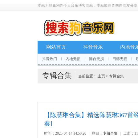
本站为非赢利性个人音乐博客网站，本站歌曲皆来自网友分享
网站首页
抖音音乐
内地音
抖音热门
内地无损
港台无损
日韩无损
专辑合集
当前位置：
主页
>
专辑合集
【陈慧琳合集】精选陈慧琳367首经典
奏]
时间：2025-04-14 14:50:20
|
栏目：
专辑合集
|
点击：
1