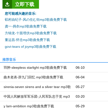
立即下载
您可能感兴趣的音乐:
矶村由纪子-风の住む街mp3歌曲免费下载
龚一-捣衣mp3歌曲免费下载
方锦龙-十面埋伏mp3歌曲免费下载
董运昌-怀念mp3歌曲免费下载
govi-tears of joymp3歌曲免费下载
推荐音乐
羽肿-sleepless starlight mp3歌曲免费下载
06-10
曲木老表-辞九门回忆 mp3歌曲免费下载
06-04
sirenia-seven sirens and a silver tear mp3歌
05-27
曲免费下载
中国人民解放军军乐团-人民军队忠于党 mp3
03-20
歌曲免费下载
y lam-ambition mp3歌曲免费下载
05-29